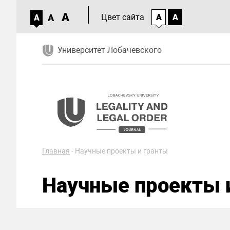
A
A
Цвет сайта
A
A
A
Университет Лобачевского
Главная
-
Научные проекты и гранты
Научные проекты 