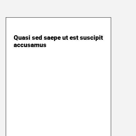
19 марта 2018
Quasi sed saepe ut est suscipit
accusamus