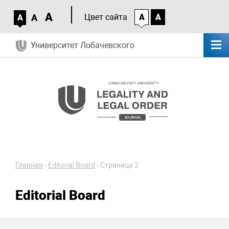
A
A
Цвет сайта
A
A
A
Университет Лобачевского
Главная
-
Editorial Board
-
Страница 2
Editorial Board