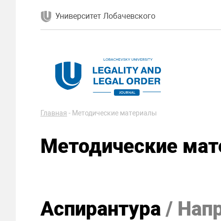
Университет Лобачевского
Главная
-
Методические материалы
Методические ма
Аспирантура
/ Нап